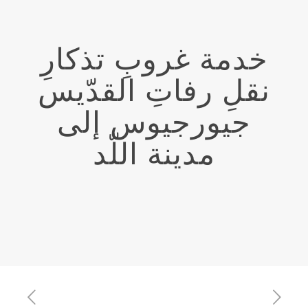
خدمة غروبِ تذكارِ
نقلِ رفاتِ القدّيس
جيورجيوس إلى
مدينة اللّد