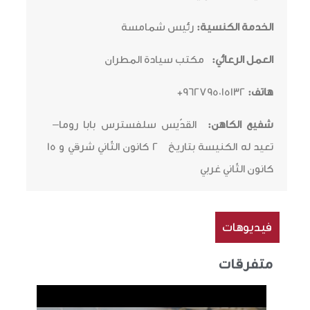
الخدمة الكنسية:
رئيس شمامسة
العمل الرعائي:
مكتب سيادة المطران
هاتف:
962795015132+
شفيع الكاهن:
القدّيس سلفسترس بابا روما
–
تعيد له الكنيسة
بتاريخ
2 كانون الثّاني شرقي و 15
كانون الثّاني غربي
فيديوهات
متفرقات