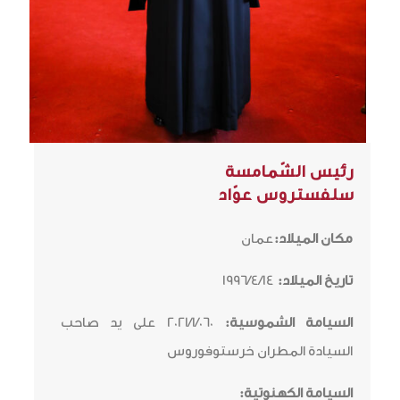
رئيس الشّمامسة
سلفستروس عوّاد
مكان الميلاد:
عمان
تاريخ الميلاد:
1996/4/14
السيامة الشموسية:
2021/1/060 على يد صاحب
السيادة المطران خرستوفوروس
السيامة الكهنوتية: