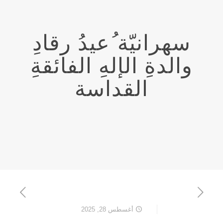
سهرانيّة ُعيدُ رقادِ
والدةِ الإلهِ الفائقةِ
القداسة
أغسطس 28, 2025