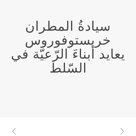
سيادةُ المطران
خريستوفوروس
يعايد أبناءَ الرّعيّة في
السّلط