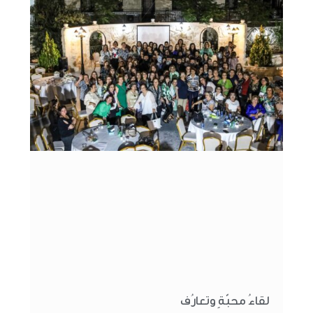
لقاءُ محبّةٍ وتعارُف