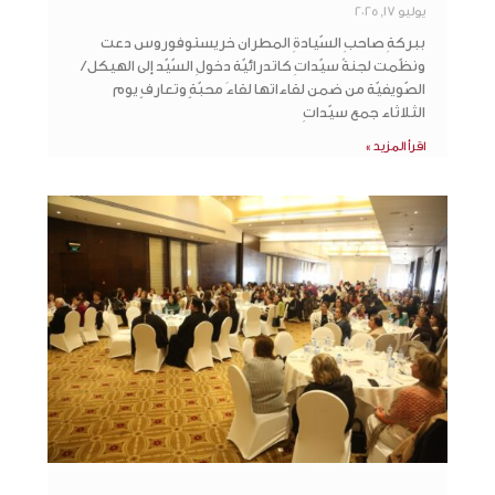
يوليو 17, 2025
ببركةِ صاحبِ السّيادةِ المطران خريستوفوروس دعت
ونظّمت لجنةُ سيّداتِ كاتدرائيّة دخولِ السّيّد إلى الهيكل /
الصّويفيّة من ضمن لقاءاتها لقاءَ محبّةٍ وتعارفٍ يوم
الثلاثاء جمع سيّداتِ
اقرأ المزيد »