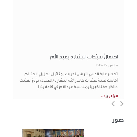
احتفالُ سيّداتِ البشارة بعيدِ الأم
مارس 17, 2025
تحت رعايةِ قدسِ الأرشمندريت روفائيل الجزيلِ الإحترام
أقامت لجنةُ سيّدات كاتدرائيّة البشارة / العبدلي يومَ السّبت
15 آذار حفلًا خيريًّا بمناسبة عيد الأمّ في قاعةِ بترا
اقرأ المزيد »
>
<
صور