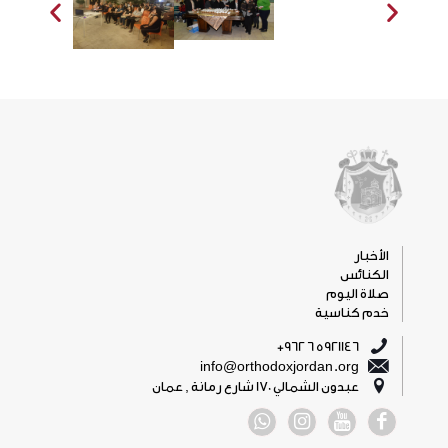
الأخبار
الكنائس
صلاة اليوم
خدم كناسية
5921146 6 962+
info@orthodoxjordan.org
عبدون الشمالي 170 شارع رمانة , عمان