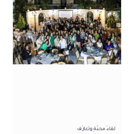
لقاءُ محبّةٍ وتعارُف