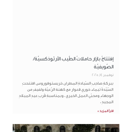
إفتتاحُ بازار حاملاتُ الطّيب الأرثوذكسيّة/
الصّويفيّة
نوفمبر 14, 2025
ببركةِ صاحِبِ السّيادةِ المطران خريستوفوروس افتتحتِ
السّيّدةُ تيماء خوري قعوار مع كهنة الرّعيّة ولفيفٍ من
الوجهاءِ ومحبّي العمل الخيري ، وبمناسبةِ قُربِ عيدِ الميلادِ
المجيدِ ،
اقرأ المزيد »