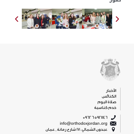
الأخبار
الكنائس
صلاة اليوم
خدم كناسية
5921146 6 962+
info@orthodoxjordan.org
عبدون الشمالي 170 شارع رمانة , عمان