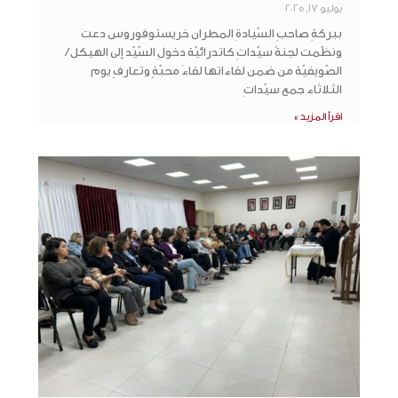
يوليو 17, 2025
ببركةِ صاحبِ السّيادةِ المطران خريستوفوروس دعت
ونظّمت لجنةُ سيّداتِ كاتدرائيّة دخولِ السّيّد إلى الهيكل /
الصّويفيّة من ضمن لقاءاتها لقاءَ محبّةٍ وتعارفٍ يوم
الثلاثاء جمع سيّداتِ
اقرأ المزيد »