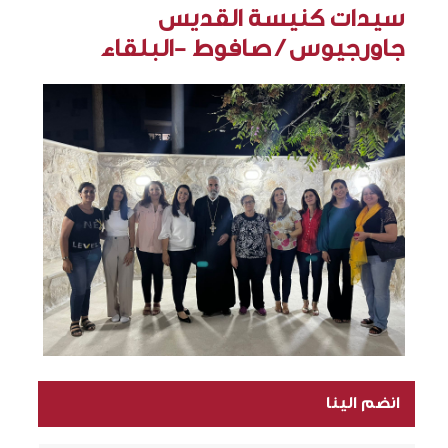
سيدات كنيسة القديس
جاورجيوس / صافوط -البلقاء
انضم الينا