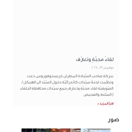
لقاءُ محبّةٍ وتعارُف
نوفمبر 13, 2024
ببركةِ صاحبِ السّيادةِ المطران خريستوفوروس دعت
ونظّمت لجنةُ سيّداتِ كاتدرائيّة دخولِ السّيّد الى الهيكل /
الصّويفيّة لقاءَ محبّةِ وتعارفٍ جمع سيّداتِ محافظةِ البلقاء
( السّلط والفحيص
اقرأ المزيد »
صور