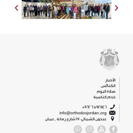
الأخبار
الكنائس
صلاة اليوم
خدم كناسية
5921146 6 962+
info@orthodoxjordan.org
عبدون الشمالي 170 شارع رمانة , عمان