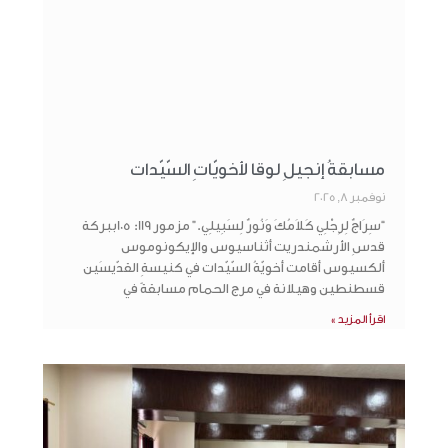
مسابقةُ إنجيلِ لوقا لأخويّاتِ السّيّدات
نوفمبر 8, 2025
“سِرَاجٌ لِرِجْلِي كَلاَمُكَ وَنُورٌ لِسَبِيلِي.” مزمور 119: 105ببركة
قدسِ الأرشمندريت أثناسيوس والإيكونوموس
ألكسيوس أقامت أخويّةُ السّيّدات في كنيسةِ القدّيسَين
قسطنطين وهيلانة في مرج الحمام مسابقةً في
اقرأ المزيد »