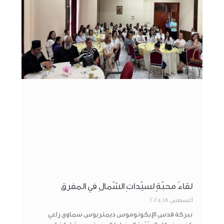
لقاءُ محبّةٍ لسيّداتِ الشّمالِ في المفرق
أغسطس 18, 2025
ببركة قدسِ الإيكونوموس ديمتريوس سماوي راعي