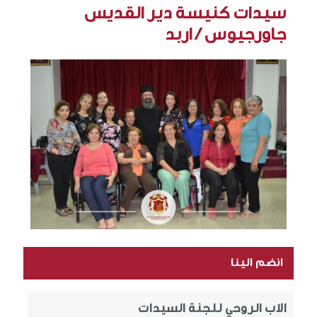
سيدات كنيسة دير القديس
جاورجيوس / اربد
انضم الينا
الاب الروحي للجنة السيدات