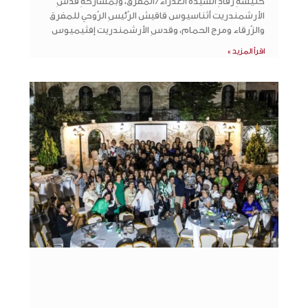
كنيسةِ رقادِ السّيّدة العذراء / المفرق، وبمشاركةِ قدسِ
الأرشمندريت أثناسيوس قاقيش الرّئيسِ الرّوحي للمفرق
والزّرقاء ومرج الحمام، وقدسِ الأرشمندريت إفثيميوس
اقرأ المزيد »