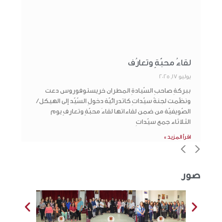
لقاءُ محبّةٍ وتعارُف
يوليو 17, 2025
ببركةِ صاحبِ السّيادةِ المطران خريستوفوروس دعت
ونظّمت لجنةُ سيّداتِ كاتدرائيّة دخولِ السّيّد إلى الهيكل /
الصّويفيّة من ضمن لقاءاتها لقاءَ محبّةٍ وتعارفٍ يوم
الثلاثاء جمع سيّداتِ
اقرأ المزيد »
>
<
صور