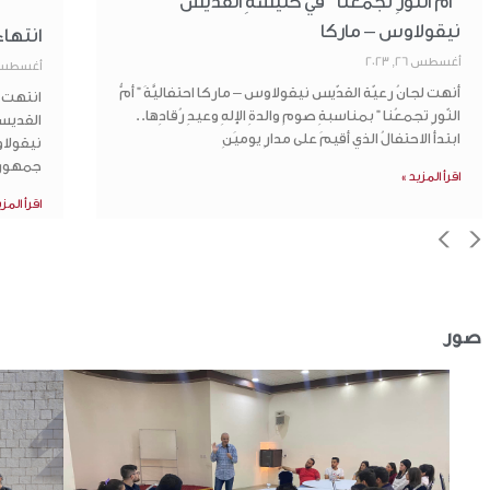
” أمُّ النّورِ تجمَعُنا ” في كنيسةِ القدّيس
نيقولاوس – ماركا
انتها
أغسطس 26, 2023
أغسطس 15, 3
أنهت لجانُ رعيّة القدّيس نيقولاوس – ماركا احتفاليَّةَ ” أمُّ
انتهت أ
النّورِ تجمعُنا ” بمناسبةِ صومِ والدةِ الإلهِ وعيدِ رُقادِها..
القديس
ابتدأ الاحتفالُ الذي أقيمَ على مدارِ يوميَنِ
نيقولا
جمهور
اقرأ المزيد »
اقرأ المز
>
<
صور
الأخبار
الكنائس
صلاة اليوم