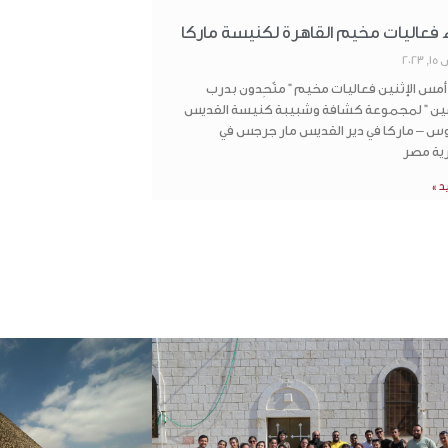
ء فعاليات مخيم القاهرة لكنيسة ماركا
202
مس الإثنين فعاليات مخيم ” متّحِدون بدرب
ين ” لمجموعة كشافة وشبيبة كنيسة القديس
وس – ماركا في دير القديس مار جرجس في
ية مصر
يد »
المكتبة
5921146 6 962+
المدارس
rthodoxjordan.org
بيت العائلة
عبد