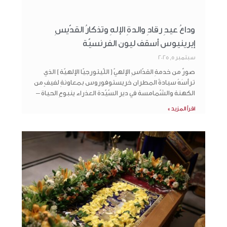
وداعُ عيدِ رقادِ والدةِ الإلهِ وتذكارُ القدّيسِ
إيرينيوس أسقف ليون الفرنسيّة
سبتمبر 5, 2025
صورٌ من خدمةِ القدّاسِ الإلهيّ ( اللّيتورجيّا الإلهيّة ) الذي
ترأسَهُ سيادةُ المطران خريستوفوروس بمعاونةِ لفيفٍ من
الكهنة والشّمامسة في ديرِ السّيّدة العذراء ينبوعِ الحياة –
اقرأ المزيد »