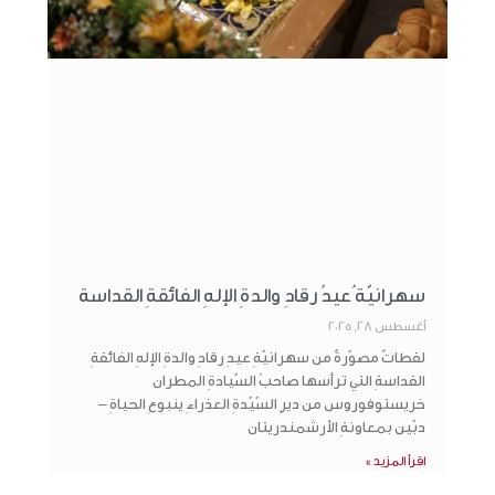
سهرانيّة ُعيدُ رقادِ والدةِ الإلهِ الفائقةِ القداسة
أغسطس 28, 2025
لقطاتٌ مصوّرةٌ من سهرانيّةِ عيدِ رقادِ والدةِ الإلهِ الفائقةِ
القداسةِ التي ترأسها صاحبُ السّيادةِ المطران
خريستوفوروس من ديرِ السّيّدةِ العذراءِ ينبوعِ الحياةِ –
دبّين بمعاونةِ الأرشمندريتان
اقرأ المزيد »