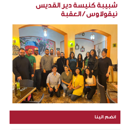
شبيبة كنيسة دير القديس
نيقولاوس / العقبة
انضم الينا