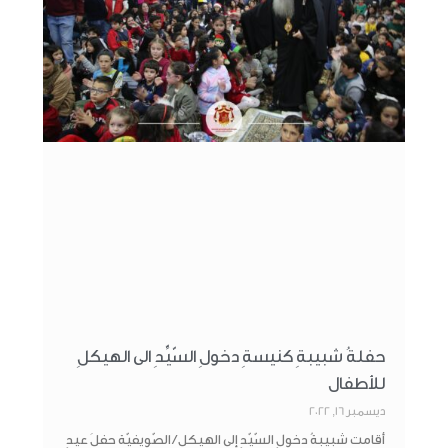
حفلةُ شبيبةِ كنيسةِ دخولِ السّيِّدِ الى الهيكلِ
للأطفال
ديسمبر 16, 2022
أقامت شبيبةُ دخولِ السّيّدِ إلى الهيكل / الصّويفيّة حفلَ عيدِ