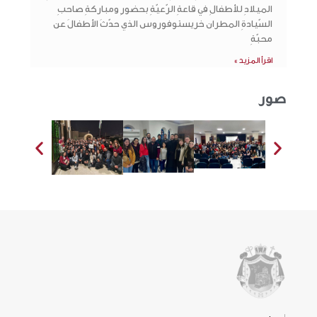
الميلادِ للأطفالِ في قاعةِ الرّعيّةِ بحضورِ ومباركةِ صاحبِ
السّيادةِ المطران خريستوفوروس الذي حدّثَ الأطفالَ عن
محبّةِ
اقرأ المزيد »
صور