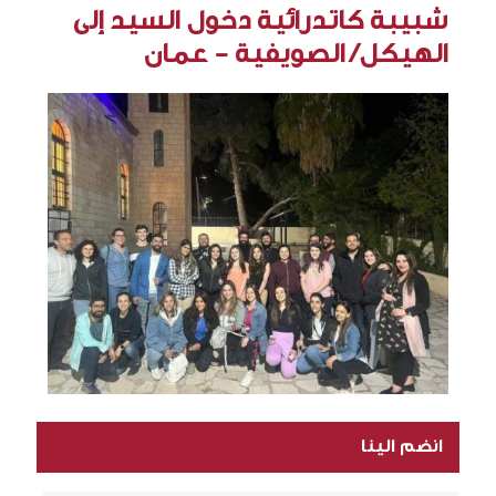
شبيبة كاتدرائية دخول السيد إلى
الهيكل/ الصويفية - عمان
انضم الينا