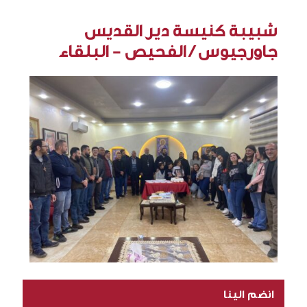
شبيبة كنيسة دير القديس
جاورجيوس / الفحيص - البلقاء
انضم الينا