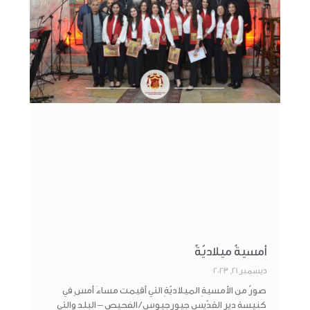
أمسيةٌ ميلاديّةٌ
ديسمبر 21, 2023
صورٌ من الأمسيةِ الميلاديّةِ التي أقيمت مساءَ أمسٍ في
كنيسةِ ديرِ القدّيسِ جيورجيوس / الفحيص – البلد والتي