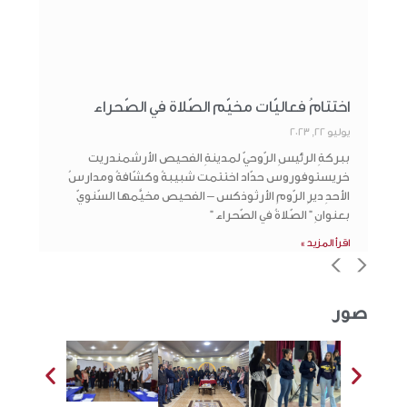
اختتامُ فعاليّات مخيّم الصّلاة في الصّحراء
يوليو 22, 2023
ببركةِ الرئيسِ الرّوحيّ لمدينةِ الفحيص الأرشمندريت
خريستوفوروس حدّاد اختتمت شبيبةُ وكشّافةُ ومدارسُ
الأحدِ ديرِ الرّومِ الأرثوذكس – الفحيص مخيَّمها السّنويّ
بعنوانِ ” الصّلاةُ في الصّحراء ”
اقرأ المزيد »
>
<
صور