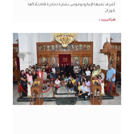
أشرفَ عليها الإيكونوموس بشارة دحابرة قامَ بأدائِها
كورالُ
اقرأ المزيد »