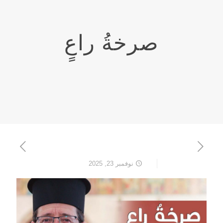
صرخةُ راعٍ
نوفمبر 23, 2025