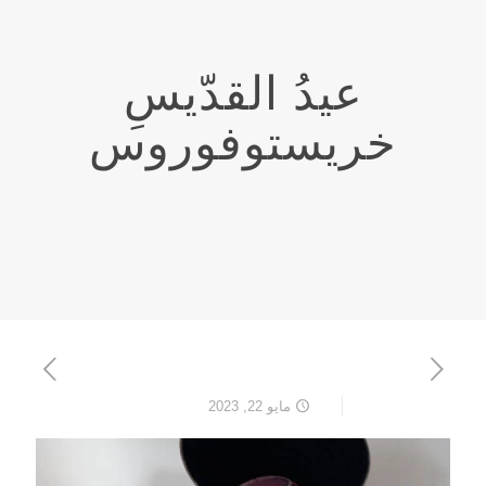
عيدُ القدّيسِ
خريستوفوروس
مايو 22, 2023