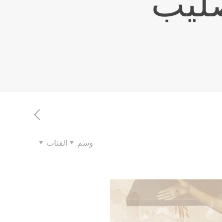
صليب
وسم
الفئات