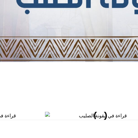
المكتبة
5921146 6 962+
المدارس
rthodoxjordan.org
بيت العائلة
عبد
فرصة عمل
عمان