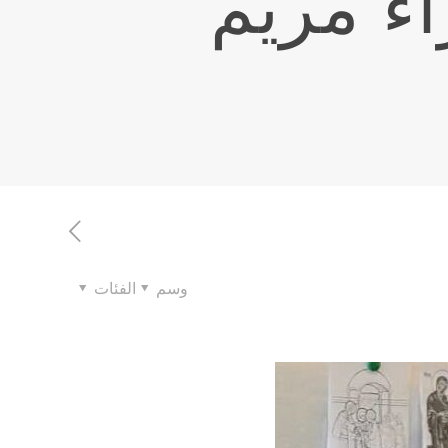
اء مريم
وسم
الفئات