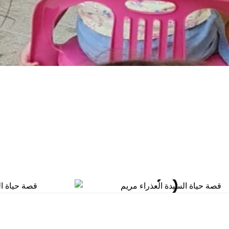
المكتبة
5921146 6 962+
المدارس
rthodoxjordan.org
بيت العائلة
عبد
فرصة عمل
عمان