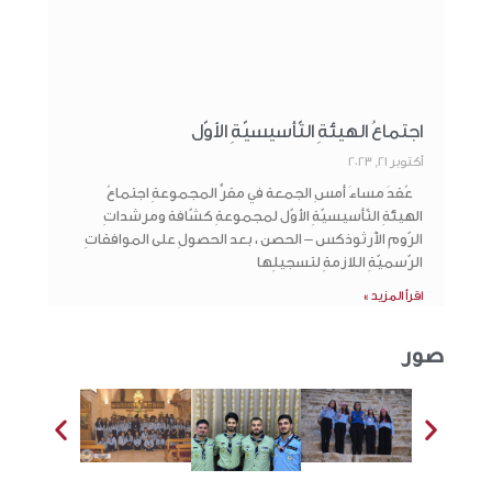
اجتماعُ الهيئةِ التّأسيسيّةِ الأوّل
أكتوبر 21, 2023
عُقدَ مساءَ أمسِ الجمعة في مقرِّ المجموعةِ اجتماعُ
الهيئةِ التّأسيسيّةِ الأوّل لمجموعةِ كشّافة ومرشداتِ
الرّومِ الأُرثوذكس – الحصن ، بعد الحصولِ على الموافقاتِ
الرّسميّةِ اللازمةِ لتسجيلِها
اقرأ المزيد »
صور