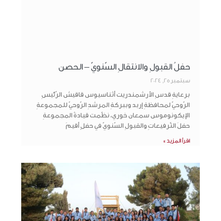
حفلُ القبولِ والانتقالِ السّنويّ – الحصن
سبتمبر 25, 2024
برعايةِ قدسِ الأرشمندريت أثناسيوس قاقيش الرّئيسِ
الرّوحيّ لمحافظةِ إربد وببركةِ المرشدِ الرّوحيّ للمجموعةِ
الإيكونوموس سمعان خوري، نظّمت قيادةُ المجموعةِ
حفلَ التّرفيعاتِ والقبولِ السّنويّ في حفلٍ أقيمَ
اقرأ المزيد »