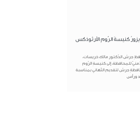
رُ كنيسةَ الرّومِ الأرثوذكس
افظِ جرش الدّكتور مالك خريسات،
أمنيّ للمحافظة، إلى كنيسةِ الرّوم
فظةِ جرش لتقديم التّهاني بمناسبة
د ورأس