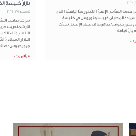
بازارُ كنيسةِ 
خدمةِ القدّاسِ الإلهيّ ( اللّيتورجيّا الإلهيّة ) الذي
نوفمبر 29, 2024
ُ سيادةُ المطرانِ خريستوفوروس في كنيسةِ
ببركةِ صاحبِ السّ
سِ جيورجيوس/ صافوط في عظةِ الإنجيلِ تحدّث
الأرشمندريت خريست
 بأنّ قيامةَ
البلقاءِ وآباءُ ا
البازارَ الميلاديَ ا
يد »
جيورجيوس / صاف
اقرأ المزيد »