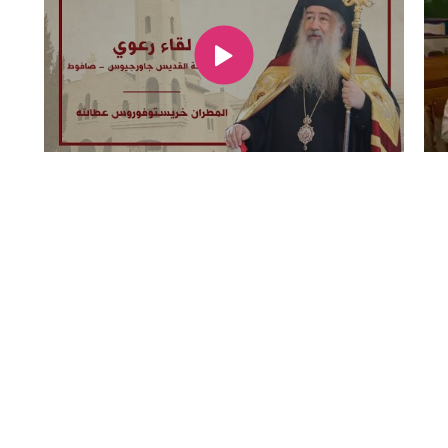
المكتبة
5921146 6 962+
المدارس
rthodoxjordan.org
بيت العائلة
عبد
فرصة عمل
عمان