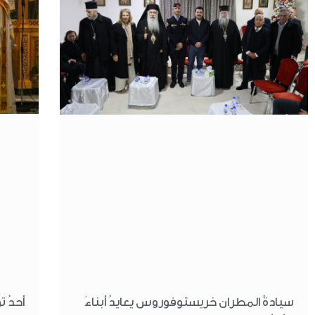
أحدُ ت
سيادةُ المطران خريستوفوروس يعايدُ أبناءَ