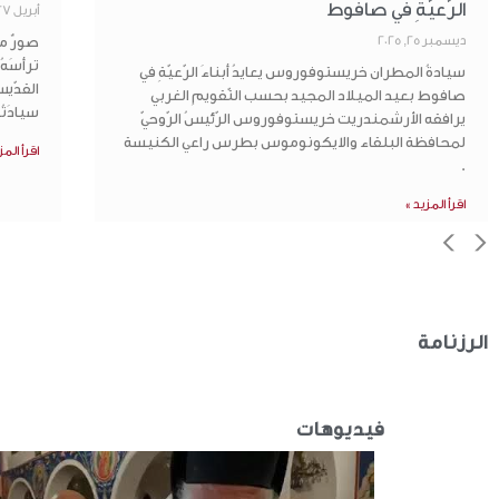
الرّعيّةِ في صافوط‏
أبريل 27, 2025
صورٌ من 
ديسمبر 25, 2025
ترأسَه
سيادةُ المطران خريستوفوروس يعايدُ أبناءَ الرّعيّةِ في
القدّي
صافوط بعيد الميلاد المجيد بحسب التّقويمِ الغربي
سيادَتُه
يرافقه الأرشمندريت خريستوفوروس الرّئيسُ الرّوحيّ
لمحافظة البلقاء والايكونوموس بطرس راعي الكنيسة
اقرأ المز
.
اقرأ المزيد »
>
<
الرزنامة
فيديوهات