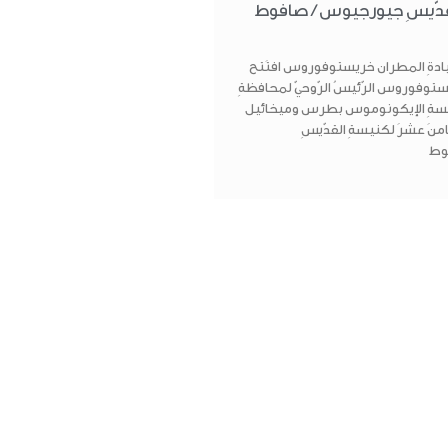
القدّيسِ جيورجيوس / صافوط
يادةِ المطران خريستوفوروس افتَتح
وفوروس الرّئيسُ الرّوحيّ لمحافظةِ
لكنيسةِ الإيكونوموس بطرس وميخائيل
لثّامنَ عشرَ لكنيسةِ القدّيسِ
وط