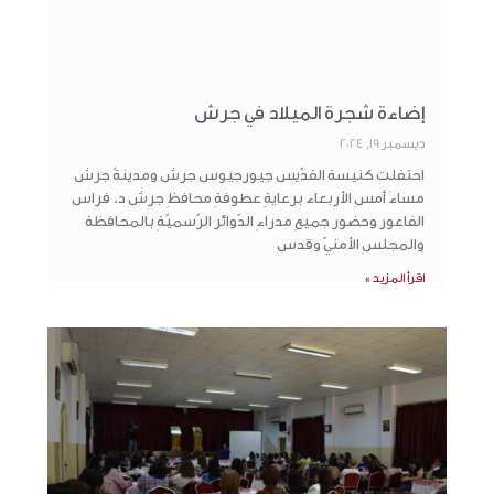
إضاءة شجرة الميلاد في جرش
ديسمبر 19, 2024
احتفلت كنيسة القدّيس جيورجيوس جرش ومدينةُ جرش
مساءَ أمسِ الأربعاء برعايةِ عطوفةِ محافظِ جرش د. فراس
الفاعور وحضور جميعِ مدراءِ الدّوائر الرّسميّةِ بالمحافظة
والمجلسِ الأمنيّ وقدس
اقرأ المزيد »