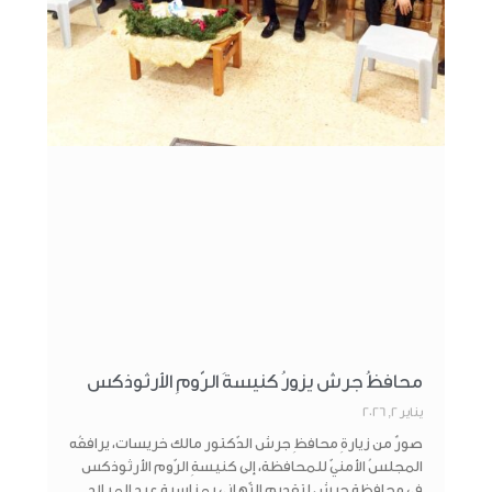
محافظُ جرش يزورُ كنيسةَ الرّومِ الأرثوذكس
يناير 2, 2026
صورٌ من زيارةِ محافظِ جرش الدّكتور مالك خريسات، يرافقُه
المجلسُ الأمنيّ للمحافظة، إلى كنيسةِ الرّوم الأرثوذكس
في محافظةِ جرش لتقديم التّهاني بمناسبة عيد الميلاد