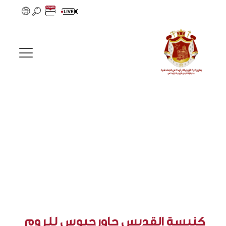
كنيسة القديس جاورجيوس للروم