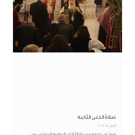
صلاةُ الختنِ الثّانية
أبريل 15, 2025
صورٌ من خدمةِ سحريّة الثّلاثاء العظيمِ المقدّس من