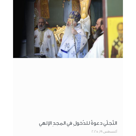
التّجلّي دعوةٌ للدّخولِ في المجدِ الإلهي
أغسطس 19, 2025