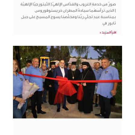
صورٌ من خدمةِ الغروب والقدّاسِ الإلهيّ ( اللّيتورجيّا الإلهيّة
) الذين ترأسَهُما سيادةُ المطرانِ خريستوفوروس
بمناسبةِ عيدِ تجلّي ربِّنا ومخلِّصِنا يسوعَ المسيحِ على جبلِ
ثابور في
اقرأ المزيد »