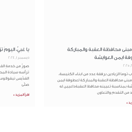
 مبنى محافظة العقبة والمباركة
يا غبيّ، اليومَ 
ة ايمن العوايشة
ديسمبر 1, 2024
صورٌ من خدمةِ القدّاس
ترأسه سيادة المط
ب توما الزيادين برفقة عدد من ابناء الكنيسة،
القدّيسِ نيقولاوس 
 مبنى محافظة العقبة والمباركة لعطوفة ايمن
صلّى
شة بمناسبة تعيينه محافظ العقبةداعيين له
د من التقدم والتعاون
اقرأ المزيد »
يد »