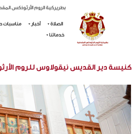
بطريركية الروم الأرثوذكس المق
الصلاة
أخبار
مناسبات حي
خدماتنا
كنيسة دير القديس نيقولاوس للروم الأرث