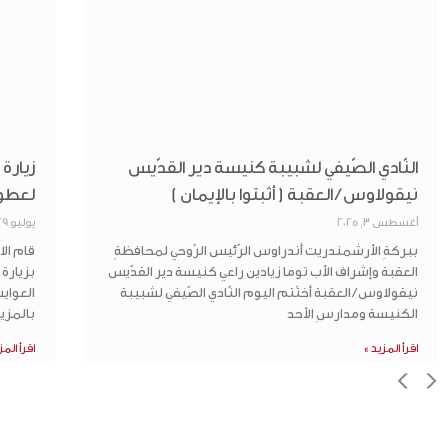
النّادي الصّيفي لشبيبة كنيسة دير القدّيس
زيارة
نيقولاوس / العقبة ( أثبتوا بالإيمان )
لعطوف
أغسطس 3, 2025
يوليو 29, 2025
ببركةِ الأرشمندريت أندراوس الرّئيس الرّوحي لمحافظةِ
قام الا
العقبة وإشراف الأب توما زيادين راعي كنيسة دير القدّيس
بزيارة
نيقولاوس / العقبة أختُتم اليوم النّادي الصّيفي لشبيبة
العواي
الكنيسة ومدارسِ الأحد
بالمزي
اقرأ المزيد »
اقرأ المز
>
<