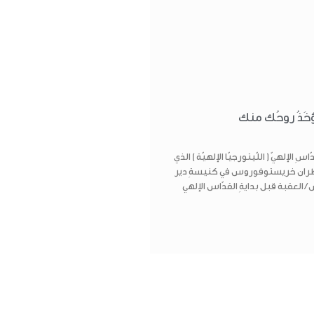
تؤخَذُ روحُك منك
ِ الإلهيّ ( اللّيتورجيّا الإلهيّة ) الذي
ران خريستوفوروس في كنيسةِ دير
/ العقبة قبل بدايةِ القدّاس الإلهي