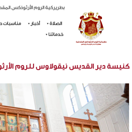
بطريركية الروم الأرثوذكس المق
الصلاة
أخبار
مناسبات حي
خدماتنا
كنيسة دير القديس نيقولاوس للروم الأرث