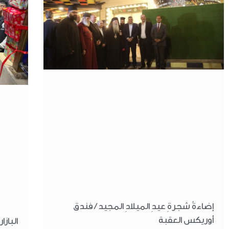
إضاءةُ شجرةِ عيدِ الميلادِ المجيد / فندق
أوريكس العقبة
البازا