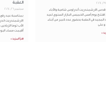
العقبة
سبتمبر 26, 2024
قدس الارشمندريت أندراوس شامية والآباء
ء افتتح يوم أمس الخميس البازار السنوي لعيد
بمناسبة عيد رفع
د المجيد في العقبة بحضور عدد كبير من أبناء
الارشمندريت اندر
و على
الأب توما الزيادي
أُقيمت مساء اليوم
يد »
اقرأ المزيد »