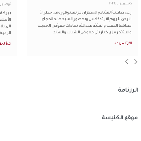
ديسمبر 1, 2024
نوفمبر 29, 2024
رعى صاحبُ السّيادةِ المطران خريستوفوروس مطرانُ
ببركة 
الأردنّ للرّومِ الأرثوذكس وبحضورِ السّيّد خالد الحجاج
الأجلا
محافظ العقبة والسّيّد عبدالله نجادات مفوّضِ المدينة
الميلا
والسّيّد رمزي كباريتي مفوضِ الشّباب والسّيّد
الرعية 
اقرأ المزيد »
اقرأ المز
>
<
الرزنامة
موقع الكنيسة