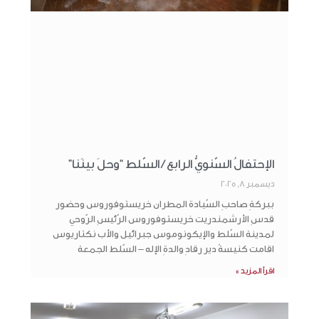
الإحتفالُ السّنويُّ الرابع / السّلط “وحلَ بينَنا”
ديسمبر 8, 2025
ببركةِ صاحبِ السّيادة المطران خريستوفوروس وحضور
قدسِ الأرشمندريت خريستوفوروس الرّئيسِ الرّوحي
لمدينة السّلط والإيكونوموس جبرائيل والأب نكتاريوس
اقامت كنيسةُ دير رقادِ والدةِ الإله – السّلط الجمعة
اقرأ المزيد »