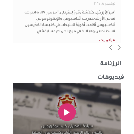
نوفمبر 8, 2025
“سِرَاجٌ لِرِجْلِي كَلاَمُكَ وَنُورٌ لِسَبِيلِي.” مزمور 119: 105ببركة
قدسِ الأرشمندريت أثناسيوس والإيكونوموس
ألكسيوس أقامت أخويّةُ السّيّدات في كنيسةِ القدّيسَين
قسطنطين وهيلانة في مرج الحمام مسابقةً في
اقرأ المزيد »
>
<
الرزنامة
فيديوهات