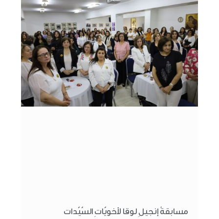
مسابقةُ إنجيلِ لوقا لأخويّاتِ السّيّدات