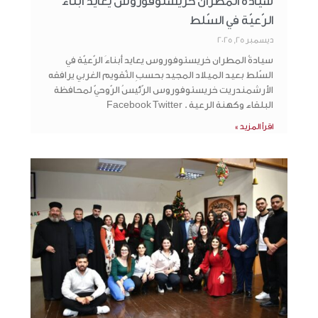
سيادةُ المطران خريستوفوروس يعايد أبناءَ
الرّعيّة في السّلط
ديسمبر 25, 2025
سيادةُ المطران خريستوفوروس يعايد أبناءَ الرّعيّة في
السّلط بعيد الميلاد المجيد بحسبِ التّقويم الغربي يرافقه
الأرشمندريت خريستوفوروس الرّئيسُ الرّوحيّ لمحافظة
البلقاء وكهنة الرعية . Facebook Twitter
اقرأ المزيد »