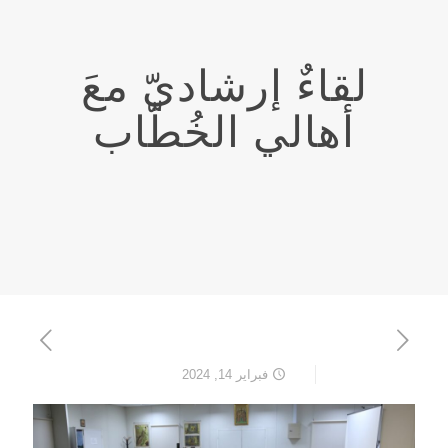
لقاءٌ إرشاديّ معَ
أهالي الخُطّاب
فبراير 14, 2024