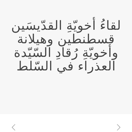
لقاءُ أخويّةِ القدّيسَين
قسطنطين وهيلانة
وأخويّةِ رُقادِ السّيّدة
العذراء في السّلط