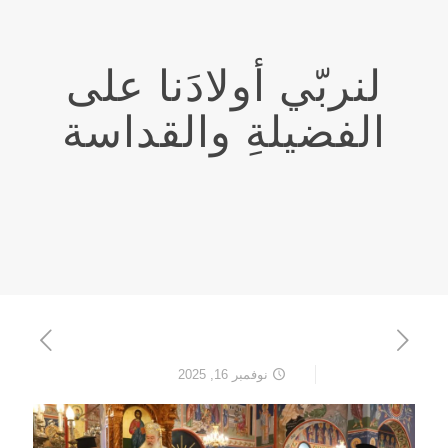
لنربّي أولادَنا على
الفضيلةِ والقداسة
نوفمبر 16, 2025