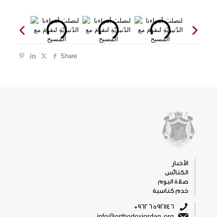
Share
الأخبار
الكنائس
صلاة اليوم
خدم كناسية
5921146 6 962+
info@orthodoxjordan.org