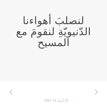
لنصلبَ أهواءنا
الدّنيويّةِ لنقومَ مع
المسيح
أبريل 14, 2024