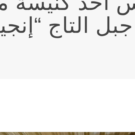
 أحد كنيسة مي
بل التاج “إنجيلنا T