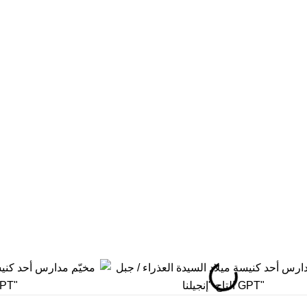
المكتبة
5921146 6 962+
المدارس
rthodoxjordan.org
بيت العائلة
عبد
فرصة عمل
عمان