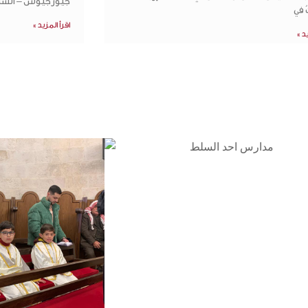
جيورجيوس – السلط
 في
اقرأ المزيد »
يد »
المكتبة
5921146 6 962+
المدارس
rthodoxjordan.org
بيت العائلة
عبد
فرصة عمل
عمان