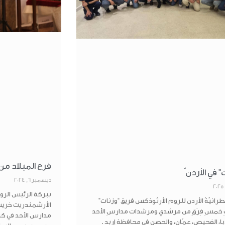
فرح الميلاد من
” في الأردن ّ
ديسمبر 6, 2024
ببركة الرئيس الر
انيّةُ الأردن للروم الأرثوذكس فريق “وزنات”
الأرشمندريت خري
 خمسِ فِرَقٍ من مرشدي ومرشدات مدارسِ الأحد
مدارس الأحد في كن
ا، الفحيص، عمّان، والحصن في محافظة إربد .