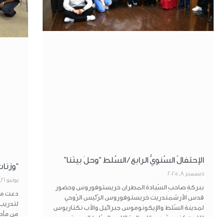
الإحتفالُ السّنويُّ الرابع / السّلط “وحلَ بينَنا”
“وزنات
ديسمبر 8, 2025
يونيو 21, 2025
ببركةِ صاحبِ السّيادة المطران خريستوفوروس وحضور
دعت مطر
قدسِ الأرشمندريت خريستوفوروس الرّئيسِ الرّوحي
لتدريبِ
لمدينة السّلط والإيكونوموس جبرائيل والأب نكتاريوس
من مأدب