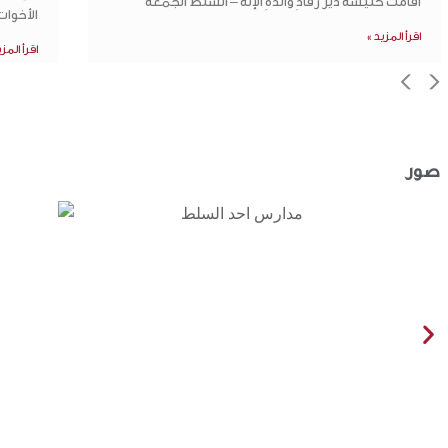
اقامت كنيسةُ دير رقادِ والدةِ الإله – السّلط الجمعة
الأخواتُ
اقرأ المزيد »
اقرأ المز
>
<
صور
الأخبار
الكنائس
صلاة اليوم
خدم كناسية