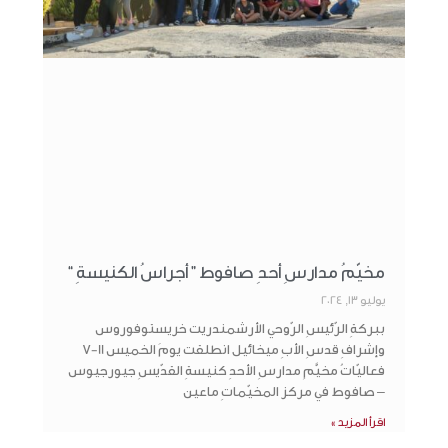
مخيّمُ مدارسِ أحدِ صافوط ” أجراسُ الكنيسةِ “
يوليو 13, 2024
ببركةِ الرّئيسِ الرّوحي الأرشمندريت خريستوفوروس
وإشرافِ قدسِ الأبِ ميخائيل انطلقت يومَ الخميس 11-7
فعاليّاتُ مخيَّمِ مدارسِ الأحدِ كنيسةِ القدّيسِ جيورجيوس
– صافوط في مركز المخيّماتِ ماعين
اقرأ المزيد »