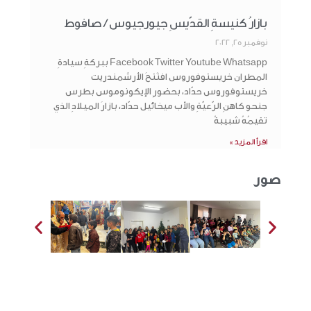
بازارُ كنيسةِ القدّيسِ جيورجيوس / صافوط
نوفمبر 25, 2022
Facebook Twitter Youtube Whatsapp ببركةِ سيادةِ
المطران خريستوفوروس افتَتحَ الأرشمندريت
خريستوفوروس حدّاد، بحضورِ الإيكونوموس بطرس
جنحو كاهنِ الرّعيّةِ والأب ميخائيل حدّاد، بازارَ الميلادِ الذي
تقيمُهُ شبيبةُ
اقرأ المزيد »
صور