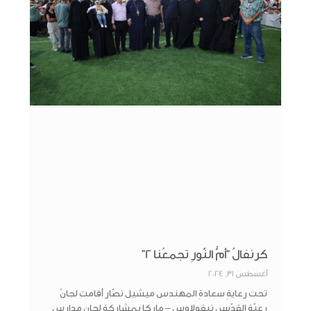
كرنفالُ “أمُّ النّورِ تجمعُنا 2”
أغسطس 31, 2024
تحت رعايةِ سعادةِ المهندس ميشيل نصّار أقامت لجانُ
رعيّةِ القدّيسِ نيقولاوس – ماركا بمشاركةِ لجانِ مدارسِ