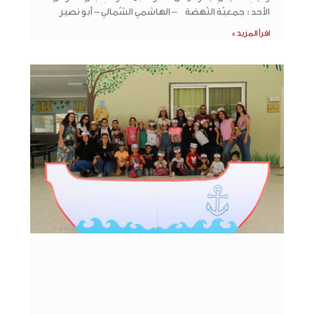
الأحد : جمعيّة النّهضة – الهاشمي الشّمالي – أبو نصير
اقرأ المزيد »