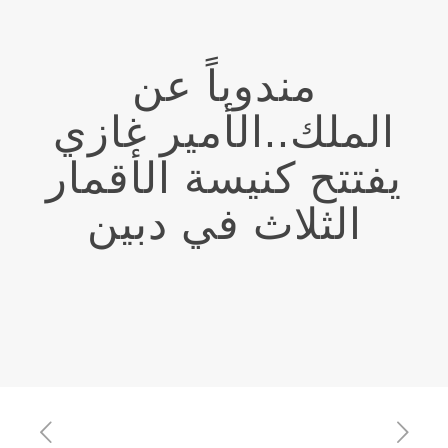
مندوباً عن
الملك..الأمير غازي
يفتتح كنيسة الأقمار
الثلاث في دبين