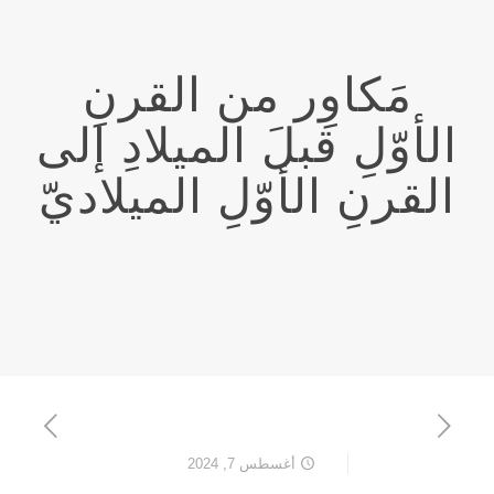
مَكاوِر من القرنِ
الأوّلِ قبلَ الميلادِ إلى
القرنِ الأوّلِ الميلاديّ
أغسطس 7, 2024