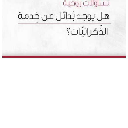
المكتبة
5921146 6 962+
المدارس
rthodoxjordan.org
بيت العائلة
عبد
فرصة عمل
عمان