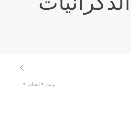
ذّكرانيّات
وسم
الفئات