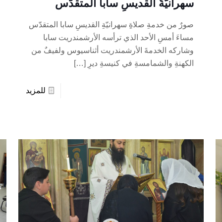
سهرانيّةُ القديسِ سابا المتقدّس
صورٌ من خدمةِ صلاةِ سهرانيّةِ القديسِ سابا المتقدّس
مساءَ أمسِ الأحد الذي ترأسه الأرشمندريت سابا
وشاركه الخدمةَ الأرشمندريت أثناسيوس ولفيفٌ من
الكهنةِ والشمامسةِ في كنيسةِ ديرِ
[…]
للمزيد