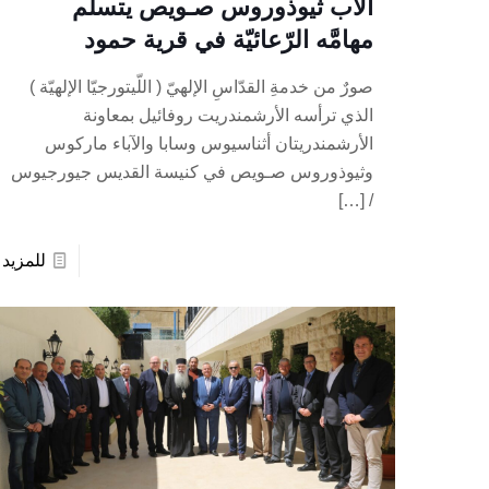
الأب ثيوذوروس صـويص يتسلّم
مهامَّه الرّعائيّة في قرية حمود
صورٌ من خدمةِ القدّاسِ الإلهيّ ( اللّيتورجيّا الإلهيّة )
الذي ترأسه الأرشمندريت روفائيل بمعاونة
الأرشمندريتان أثناسيوس وسابا والآباء ماركوس
وثيوذوروس صـويص في كنيسة القديس جيورجيوس
[…]
/
للمزيد