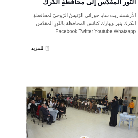
النّور المقدّس إلى محافظةِ الكرك
الأرشمندريت سابا حوراني الرّئيسُ الرّوحيّ لمحافظةِ
الكرك ينير ويبارك كنائس المحافظة بالنّورِ المقدّس
Facebook Twitter Youtube Whatsapp
للمزيد