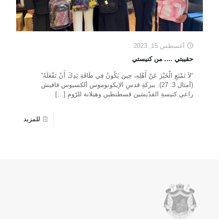
أغسطس 15, 2023
حقيبتي …. من كنيستي
“لاَ تَمْنَعِ الْخَيْرَ عَنْ أَهْلِهِ، حِينَ يَكُونُ فِي طَاقَةِ يَدِكَ أَنْ تَفْعَلَهُ”
(أمثال 3: 27). ببركةِ قدسِ الإيكونوموس ألكسيوس قاقيش
راعي كنيسةِ القدّيسَين قسطنطين وهيلانة للرّومِ
[…]
للمزيد