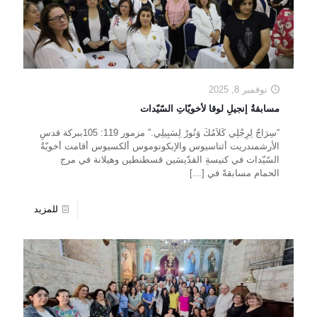
نوفمبر 8, 2025
مسابقةُ إنجيلِ لوقا لأخويّاتِ السّيّدات
“سِرَاجٌ لِرِجْلِي كَلاَمُكَ وَنُورٌ لِسَبِيلِي.” مزمور 119: 105ببركة قدسِ
الأرشمندريت أثناسيوس والإيكونوموس ألكسيوس أقامت أخويّةُ
السّيّدات في كنيسةِ القدّيسَين قسطنطين وهيلانة في مرج
الحمام مسابقةً في
[…]
للمزيد