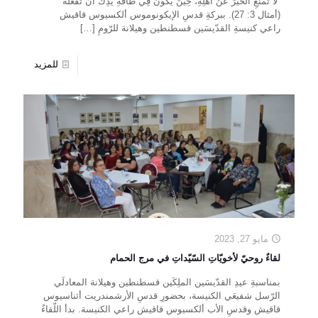
“لاَ تَمْنَعِ الْخَيْرَ عَنْ أَهْلِهِ، حِينَ يَكُونُ فِي طَاقَةِ يَدِكَ أَنْ تَفْعَلَهُ”
(أمثال 3: 27). ببركةِ قدسِ الإيكونوموس ألكسيوس قاقيش
راعي كنيسةِ القدّيسَين قسطنطين وهيلانة للرّومِ
[…]
للمزيد
مايو 27, 2023
لقاءٌ روحيّ لأخويّاتِ السّيّداتِ في مرج الحمام
بمناسبةِ عيدِ القدّيسَين الملِكَين قسطنطين وهيلانة المعادلَي
الرّسل شفيعَي الكنيسة، بحضورِ قدسِ الأرشمندريت أثناسيوس
قاقيش وقدسِ الأب ألكسيوس قاقيش راعي الكنيسة. بدأ اللّقاءُ