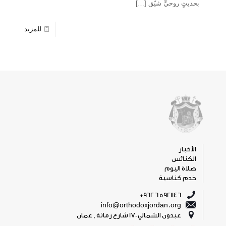
بحديثٍ روحيٍّ شيّق
[…]
للمزيد
الأخبار
الكنائس
صلاة اليوم
خدم كناسية
5921146 6 962+
info@orthodoxjordan.org
عبدون الشمالي 170 شارع رمانة , عمان