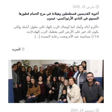
مارس 15, 2025
أخوية القديسين قسطنطين وهيلانة في مرج الحمام فطورها
السنوي في النادي الأرثوذكسي- عبدون
«أكرم أباك وأمك كما أوصاك الرب إلهك لكي تطول أيامك ولكي
يكون لك خير على الأرض التي يعطيك الرب إلهك»(تث
١٦:٥).بمناسبة عيد الأم وتحت رعاية السيدة
[…]
للمزيد
ديسمبر 14, 2024