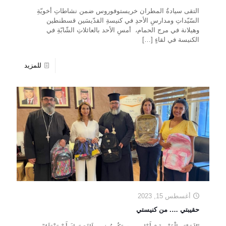
التقى سيادةُ المطران خريستوفوروس ضمن نشاطاتِ أخويّةِ
السّيّداتِ ومدارسِ الأحدِ في كنيسةِ القدّيسَين قسطنطين
وهيلانة في مرج الحمام، أمسِ الأحد بالعائلاتِ الشّابّةِ في
الكنيسة في لقاءٍ
[…]
للمزيد
أغسطس 15, 2023
حقيبتي …. من كنيستي