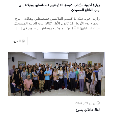
زيارةُ أخوية سيّداتِ كنيسةِ القدّيسَين قسطنطين وهيلانة إلى
بيتِ العائلةِ المسيحيّ
زارت أخوية سيّداتُ كنيسةِ القدّيسَين قسطنطين وهيلانة – مرج
الحمام يومَ الأربعاء 11 كانون الأول 2024، بيتَ العائلةِ المسيحيّ،
حيث استقبلهنّ الشّمّاسُ المتوحّد خريسانثوس صنوبر في
[…]
للمزيد
يوليو 29, 2024
لقاءُ عائلاتِ يسوع