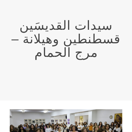
سيدات القديسَين
قسطنطين وهيلانة –
مرج الحمام