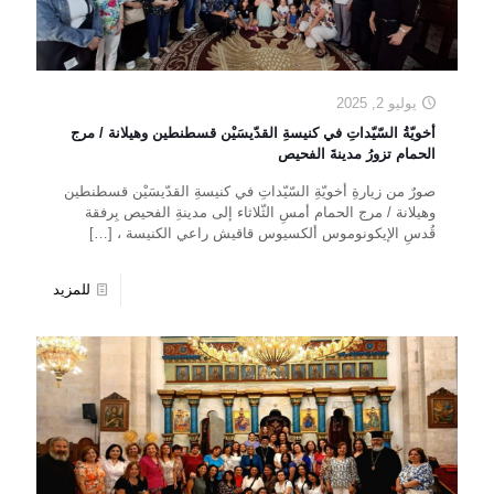
يوليو 2, 2025
أخويّةُ السّيّداتِ في كنيسةِ القدّيسَيْن قسطنطين وهيلانة / مرج
الحمام تزورُ مدينةَ الفحيص
صورٌ من زيارةِ أخويّةِ السّيّداتِ في كنيسةِ القدّيسَيْن قسطنطين
وهيلانة / مرج الحمام أمسِ الثّلاثاء إلى مدينةِ الفحيص بِرفقة
قُدسِ الإيكونوموس ألكسيوس قاقيش راعي الكنيسة ،
[…]
للمزيد