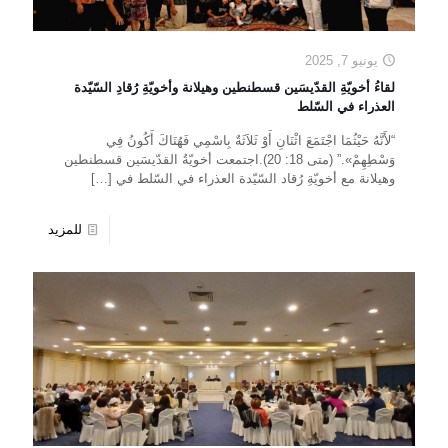
يونيو 7, 2025
لقاءُ أخويّةِ القدّيسَين قسطنطين وهيلانة وأخويّةِ رُقادِ السّيّدة
العذراء في السّلط
“لأَنَّهُ حَيْثُمَا اجْتَمَعَ اثْنَانِ أَوْ ثَلاَثَةٌ بِاسْمِي فَهُنَاكَ أَكُونُ فِي
وَسْطِهِمْ».” (متى 18: 20).اجتمعت أخويّةُ القدّيسَين قسطنطين
وهيلانة مع أخويّةِ رُقاد السّيّدة العذراء في السّلط في
[…]
للمزيد