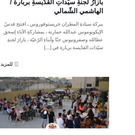
بازارُ لجنةِ سيّداتِ القدّيسةِ بربارة /
الهاشمي الشّمالي
ببركة سيادةِ المطران خريستوفوروس ، افتتح قدسُ
الإيكونوموس عبدالله حمارنة ، بمشاركةِ الآباءِ إسحق
عطالله وصفرونيوس حنّا وأبناءِ الرّعيّة ، بازارَ لجنةِ
سيّدات القدّيسة بربارة في
[…]
للمزيد