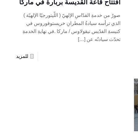
افتتاح قاعة القديسة بربارة في ماركا
صورٌ من خدمةِ القدّاسِ الإلهيّ ( اللّيتورجيّا الإلهيّة )
الذي ترأسه سيادةُ المطرانِ خريستوفوروس في
كنيسةِ القدّيس نيقولاوس / ماركا .في نهايةِ الخدمةِ
تحدّث سيادتُه عن
[…]
للمزيد