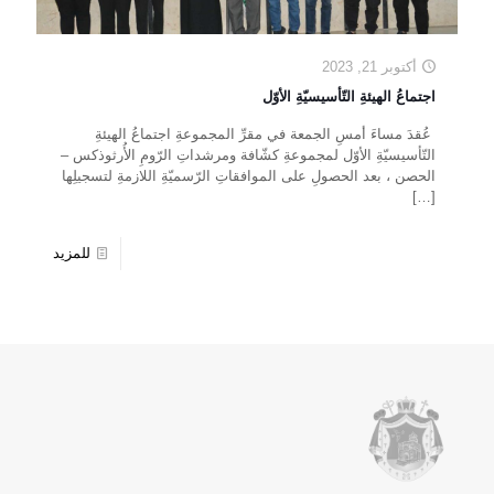
أكتوبر 21, 2023
اجتماعُ الهيئةِ التّأسيسيّةِ الأوّل
عُقدَ مساءَ أمسِ الجمعة في مقرِّ المجموعةِ اجتماعُ الهيئةِ
التّأسيسيّةِ الأوّل لمجموعةِ كشّافة ومرشداتِ الرّومِ الأُرثوذكس –
الحصن ، بعد الحصولِ على الموافقاتِ الرّسميّةِ اللازمةِ لتسجيلِها
[…]
للمزيد