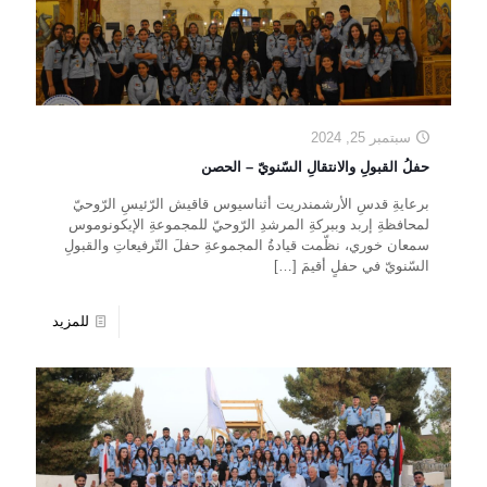
سبتمبر 25, 2024
حفلُ القبولِ والانتقالِ السّنويّ – الحصن
برعايةِ قدسِ الأرشمندريت أثناسيوس قاقيش الرّئيسِ الرّوحيّ
لمحافظةِ إربد وببركةِ المرشدِ الرّوحيّ للمجموعةِ الإيكونوموس
سمعان خوري، نظّمت قيادةُ المجموعةِ حفلَ التّرفيعاتِ والقبولِ
السّنويّ في حفلٍ أقيمَ
[…]
للمزيد