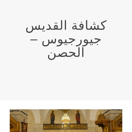
كشافة القديس
جيورجيوس –
الحصن