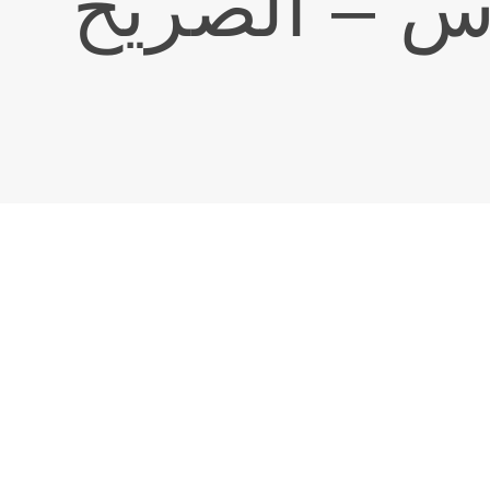
س – الصريح