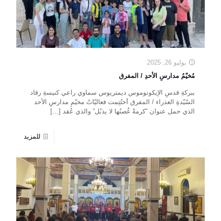
يوليو 26, 2025
مُخيّمُ مدارسِ الأحدِ / المفرق
ببركةِ قدسِ الإيكونوموس ديمتريوس سماوي راعي كنيسةِ رقاد
السّيّدةِ العذراء / المفرق أختُتِمت فعاليّاتُ مخيّمِ مدارسِ الأحد
الذي حمل عنوان “كرمةٌ غُصنُها لا يذبُل” والذي عُقد
[…]
للمزيد