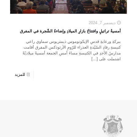
ديسمبر 7, 2024
أمسيةُ تراتيلٍ وافتتاحُ بازارِ الميلادِ وإضاءةُ الشّجرة في المفرق
ببركةِ ورعايةِ قدسِ الإيكونوموس ذيمتريوس سماوي راعي
كنيسةِ رقادِ السّيّدةِ العذراء للرّومِ الأرثوذكس المفرق أقامت
مدارسُ الأحدِ في الكنيسةِ مساءَ أمسِ الجمعة أمسيةً ميلاديّةً
اشتملت على
[…]
للمزيد