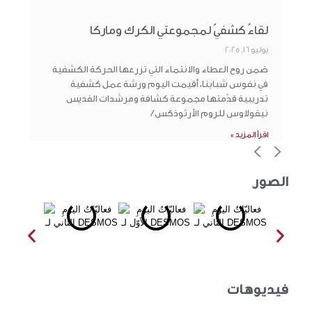
لقاءٌ كشفيّ لمجموعتي الكرك وماركا
يوليو 16, 2025
ضمن روح العطاء والانتماء التي تزرعها الحركة الكشفية
في نفوس شبابنا، أُقيمت اليوم ورشة عمل كشفية
تدريبية قدّمتها مجموعة كشافة ومرشدات القديس
نيقولاوس للروم الأرثوذكس /
اقرأ المزيد »
>
<
الصور
فيديوهات