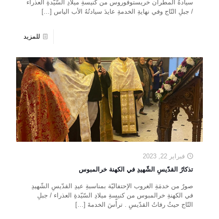
سيادةُ المطران خريستوفوروس من كنيسةِ ميلادِ السّيّدةِ العذراء
/ جبلِ التّاج وفي نهايةِ الخدمةِ عايدَ سيادتُهُ الأب الياس
[…]
للمزيد
فبراير 22, 2023
تذكارُ القدّيسِ الشّهيدِ في الكهنة خرالمبوس
صورٌ من خدمَةِ الغروب الإحتفاليّة بمناسبةِ عيدِ القدّيسِ الشّهيدِ
في الكهنةِ خرالمبوس من كنيسةِ ميلادِ السّيّدةِ العذراء / جبلِ
التّاج حيثُ رفاتُ القدّيسِ . ترأّسَ الخدمةَ
[…]