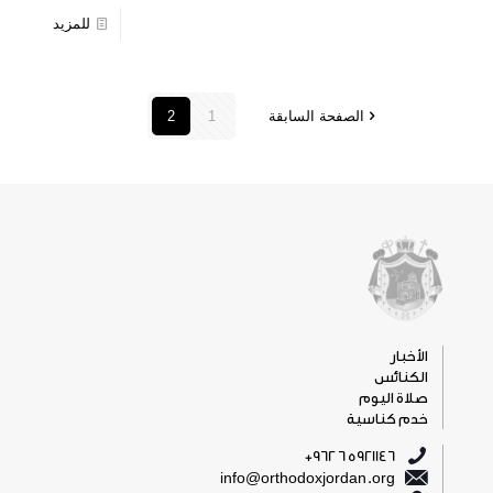
للمزيد
الصفحة السابقة
1
2
الأخبار
الكنائس
صلاة اليوم
خدم كناسية
5921146 6 962+
info@orthodoxjordan.org