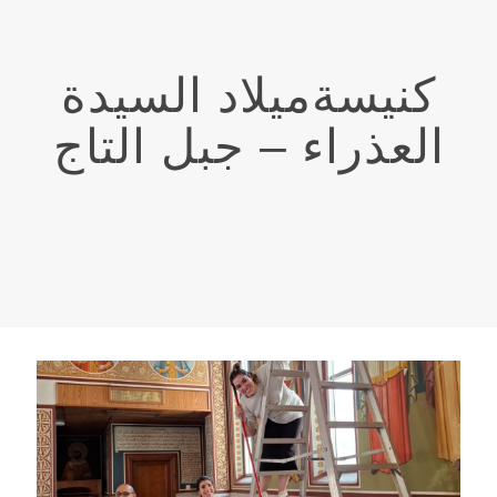
كنيسةميلاد السيدة
العذراء – جبل التاج