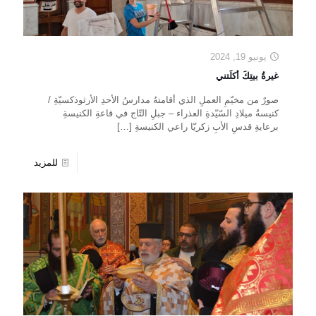
يونيو 19, 2024
غيرةُ بيتِكَ أكلَتني
صورٌ من مخيّمِ العملِ الذي أقامتهُ مدارسُ الأحدِ الأرثوذكسيّةِ /
كنيسةُ ميلادِ السّيّدةِ العذراء – جبلِ التّاج في قاعةِ الكنيسةِ
برعايةِ قدسِ الأبِ زكريّا راعي الكنيسةِ
[…]
للمزيد