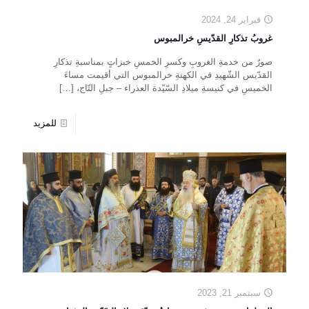
فبراير 24, 2024
غروبُ تذكارِ القدّيسِ خرالمبوس
صورٌ من خدمةِ الغروبِ وكسرِ الخمسِ خبزاتٍ بمناسبةِ تذكارِ
القدّيس الشّهيدِ في الكهنةِ خرالمبوس التي أقيمت مساءَ
الخميسِ في كنيسةِ ميلادِ السّيّدة العذراء – جبلِ التّاج،
[…]
للمزيد
سبتمبر 21, 2023