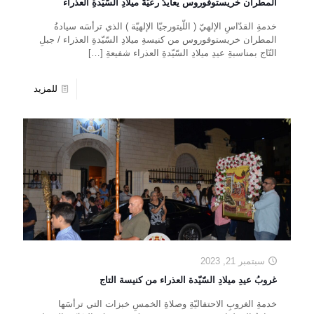
المطران خريستوفوروس يعايدُ رعيّةَ ميلادِ السّيّدةِ العذراء
خدمةِ القدّاسِ الإلهيّ ( اللّيتورجيّا الإلهيّة ) الذي ترأسَه سيادةُ
المطران خريستوفوروس من كنيسةِ ميلادِ السّيّدةِ العذراء / جبلِ
التّاج بمناسبةِ عيدِ ميلادِ السّيّدةِ العذراء شفيعةِ
[…]
للمزيد
سبتمبر 21, 2023
غروبُ عيدِ ميلادِ السّيّدة العذراء من كنيسة التاج
خدمةِ الغروبِ الاحتفاليّةِ وصلاةِ الخمسِ خبزات التي ترأسَها