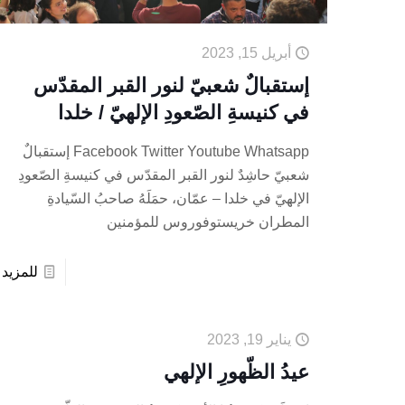
أبريل 15, 2023
إستقبالٌ شعبيّ لنور القبر المقدّس
في كنيسةِ الصّعودِ الإلهيّ / خلدا
Facebook Twitter Youtube Whatsapp إستقبالٌ
شعبيّ حاشِدٌ لنور القبر المقدّس في كنيسةِ الصّعودِ
الإلهيّ في خلدا – عمّان، حمَلَهُ صاحبُ السّيادةِ
المطران خريستوفوروس للمؤمنين
للمزيد
يناير 19, 2023
عيدُ الظّهورِ الإلهي