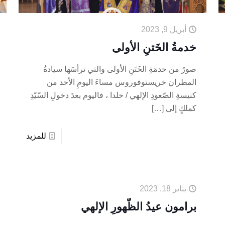
أبريل 9, 2023
خدمةُ الخَتنِ الأولى
صورٌ من خدمَةِ الخَتَنِ الأولى والتي ترأسَها سيادةُ
المطران خريستوفوروس مساءَ اليومِ الأحد من
كنيسةِ الصّعودِ الإلهي / خلدا ، فاليوم بعدَ دخولِ السّيّدِ
كملكٍ إلى
[…]
للمزيد
يناير 18, 2023
برامون عيدُ الظّهورِ الإلهي