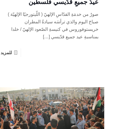
عيدُ جميعِ قدّيسي فلسطين
صورٌ من خدمَةِ القدّاسِ الإلهيّ ( اللّيتورجيّا الإلهيّة )
صباحَ اليوم والذي ترأسَه سيادةُ المطران
خريستوفوروس في كنيسةِ الصّعود الإلهيّ / خلدا
بمناسبةِ عيد جميع قدّيسي
[…]
للمزيد