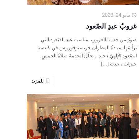
مايو 24, 2023
غروبُ عيدِ الصّعود
صورٌ من خدمَةِ الغروبِ بمناسبةِ عيدِ الصّعودِ التي
ترأسَها سيادةُ المطران خريستوفوروس في كنيسةِ
الصّعودِ الإلهيّ / خلدا . تخلّلَ الخدمةَ صلاةُ الخمسِ
خبزات ، حيث
[…]
للمزيد