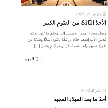
مارس 19, 2023
الأحدُ الثّالثُ منَ الصّومِ الكبير
وصلَ مساءَ أمسِ الخميس إلى مخيّمِ ماعين الدائم
قدسُ الأبِ إشَعيا حدّاد يرافقُهُ ثلاثون شابًّا وشابّةً من
أفرادِ شبيبةِ رامَ الله ، لمدّةِ أربعةِ أيّامٍ يحملُ
[…]
للمزيد
يناير 8, 2023
أحدُ ما بعدَ الميلادِ المجيد