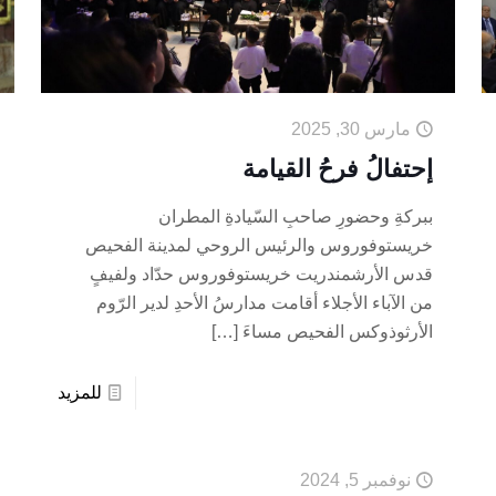
مارس 30, 2025
إحتفالُ فرحُ القيامة
ببركةِ وحضورِ صاحبِ السّيادةِ المطران
خريستوفوروس والرئيس الروحي لمدينة الفحيص
قدس الأرشمندريت خريستوفوروس حدّاد ولفيفٍ
من الآباء الأجلاء أقامت مدارسُ الأحدِ لدير الرّوم
الأرثوذوكس الفحيص مساءَ
[…]
للمزيد
نوفمبر 5, 2024