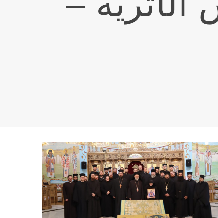
لأثريّة –