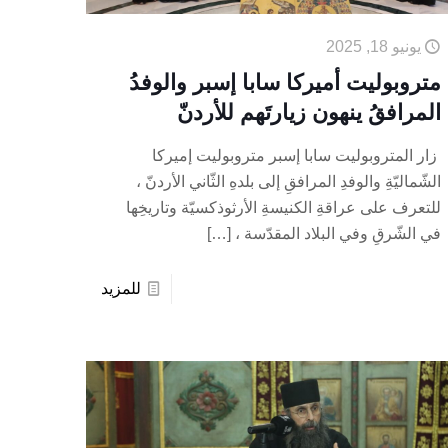
يونيو 18, 2025
متروبوليت أميركا سابا إسبر والوفدُ
المرافقُ ينهون زيارتَهم للأردنّ
زار المتروبوليت سابا إسبر متروبوليت إميركا
الشّماليّةِ والوفدِ المرافقِ إلى بلدهِ الثّاني الأردنّ ،
للتعرف على عراقةِ الكنيسةِ الأرثوذكسيّة وتاريخِها
في الشّرقِ وفي البلاد المقدّسة ،
[…]
للمزيد