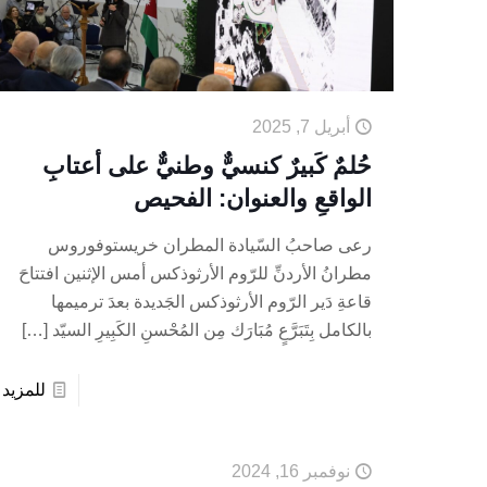
أبريل 7, 2025
حُلمٌ كَبيرٌ كنسيٌّ وطنيٌّ على أعتابِ
الواقعِ والعنوان: الفحيص
رعى صاحبُ السّيادة المطران خريستوفوروس
مطرانُ الأردنِّ للرّوم الأرثوذكس أمس الإثنين افتتاحَ
قاعةِ دَير الرّوم الأرثوذكس الجَديدة بعدَ ترميمها
بالكامل بِتَبَرَّعٍ مُبَارَك مِن المُحْسنِ الكَبِيرِ السيّد
[…]
للمزيد
نوفمبر 16, 2024