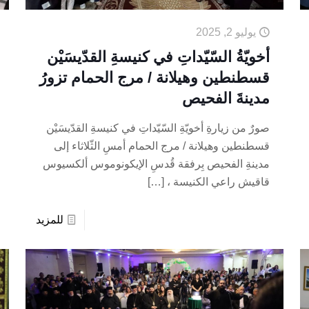
يوليو 2, 2025
أخويّةُ السّيّداتِ في كنيسةِ القدّيسَيْن
قسطنطين وهيلانة / مرج الحمام تزورُ
مدينةَ الفحيص
صورٌ من زيارةِ أخويّةِ السّيّداتِ في كنيسةِ القدّيسَيْن
قسطنطين وهيلانة / مرج الحمام أمسِ الثّلاثاء إلى
مدينةِ الفحيص بِرفقة قُدسِ الإيكونوموس ألكسيوس
قاقيش راعي الكنيسة ،
[…]
للمزيد