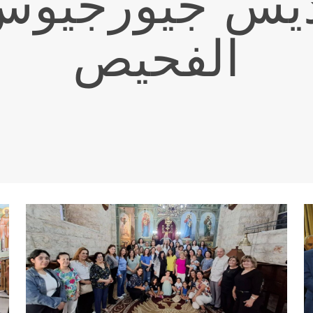
يس جيورجيوس ا
الفحيص