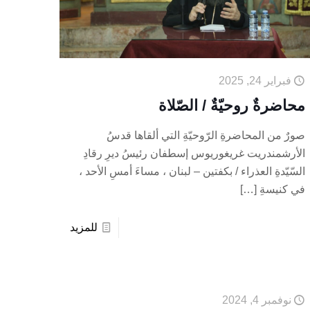
فبراير 24, 2025
محاضرةٌ روحيّةٌ / الصّلاة
صورٌ من المحاضرةِ الرّوحيّةِ التي ألقاها قدسُ
الأرشمندريت غريغوريوس إسطفان رئيسُ ديرِ رقادِ
السّيّدةِ العذراء / بكفتين – لبنان ، مساءَ أمسِ الأحد ،
في كنيسةِ
[…]
للمزيد
نوفمبر 4, 2024