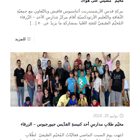
مخيَّمُ “مشّيني على هواك”
ببركةِ قدسِ الأرشمندريت أثناسيوس قاقيش وبالتّعاونِ مع جمعيّةِ
الثّقافةِ والتّعليمِ الأرثوذكسيّةِ أَقامَ مركزُ مَدارِسِ الأحدِ – الزّرقاء
المُخيَّمَ الصّيفيَّ للفئةِ العُليا بمشاركةِ ما يزيدُ عن ٧٠
[…]
للمزيد
يوليو 25, 2024
مخيّم طلابِ مدارسِ أحد كنيسةِ القدّيس جيورجيوس – الزرقاء
‎انتَهت يومَ السبت الماضي فعاليّاتُ المُخيّمِ الصّيفيّ لطُلابِ