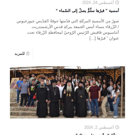
أغسطس 24, 2024
أمسية ” قبرُها سلّمٌّ يصلُ إلى السّماء “
صورٌ من الأمسيةِ المرتّلةِ التي قدّمتها جوقةُ القدّيسِ جيورجيوس
/ الزّرقاء مساء أمس الجمعة ببركةِ قدسِ الأرشمندريت
أثناسيوس قاقيش الرّئيسِ الرّوحيّ لمحافظةِ الزّرقاء تحت
عنوانِ ” قبرُها
[…]
للمزيد
أغسطس 2, 2024