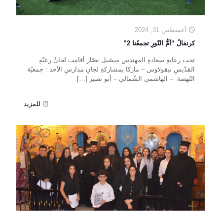
أغسطس 31, 2024
كرنفالُ “أمُّ النّورِ تجمعُنا 2”
تحت رعايةِ سعادةِ المهندس ميشيل نصّار أقامت لجانُ رعيّةِ
القدّيسِ نيقولاوس – ماركا بمشاركةِ لجانِ مدارسِ الأحد : جمعيّة
النّهضة – الهاشمي الشّمالي – أبو نصير
[…]
للمزيد