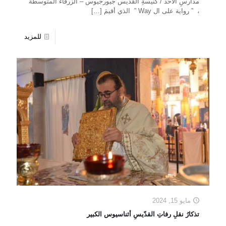
مدارسِ الأحد / كنيسةِ القدّيس جيورجيوس – الزرقاء المتوسطة
، ” رواية على ال Way ” الذي أقيمَ
[…]
للمزيد
مايو 15, 2024
تذكارُ نقلِ رفاتِ القدّيسِ أثناسيوس الكبير