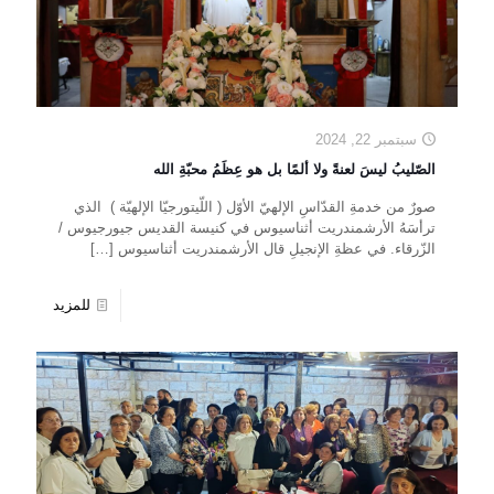
سبتمبر 22, 2024
الصّليبُ ليسَ لعنةً ولا ألمًا بل هو عِظَمُ محبّةِ الله
صورٌ من خدمةِ القدّاسِ الإلهيّ الأوّل ( اللّيتورجيّا الإلهيّة ) الذي
ترأسَهُ الأرشمندريت أثناسيوس في كنيسة القديس جيورجيوس /
الزّرقاء. في عظةِ الإنجيلِ قال الأرشمندريت أثناسيوس
[…]
للمزيد