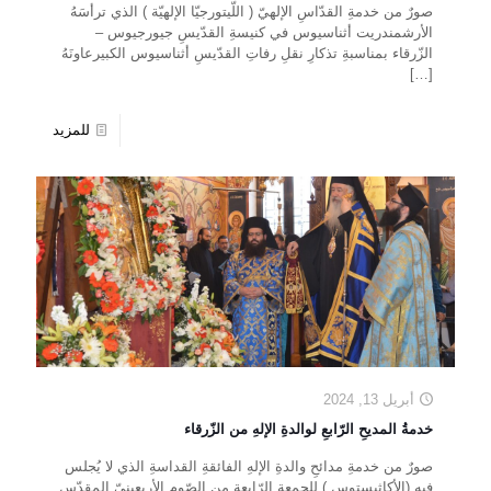
صورٌ من خدمةِ القدّاسِ الإلهيّ ( اللّيتورجيّا الإلهيّة ) الذي ترأسَهُ
الأرشمندريت أثناسيوس في كنيسةِ القدّيسِ جيورجيوس –
الزّرقاء بمناسبةِ تذكارِ نقلِ رفاتِ القدّيسِ أثناسيوس الكبيرعاونَهُ
[…]
للمزيد
أبريل 13, 2024
خدمةُ المديحِ الرّابعِ لوالدةِ الإلهِ من الزّرقاء
صورٌ من خدمةِ مدائحِ والدةِ الإلهِ الفائقةِ القداسةِ الذي لا يُجلس
فيه (الأكاثيستوس ) للجمعة الرّابعةِ من الصّومِ الأربعينيّ المقدّس