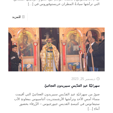
التي ترأسَها سيادةُ المطران خريستوفوروس في
[…]
للمزيد
ديسمبر 25, 2023
سهرانيّةُ عيدِ القدّيسِ سبيريدون العجائبيّ
صورٌ من سهرانيّةِ عيدِ القدّيسِ سبيريدون العجائبيّ التي أقيمت
مساءَ أمسِ الأحد وترأسَها الأرشمندريت أثناسيوس بمعاونةِ الأب
ستيفانوس في كنيسةِ القديسِ جيورجيوس – الزّرقاء بحضورِ
أبناءِ
[…]