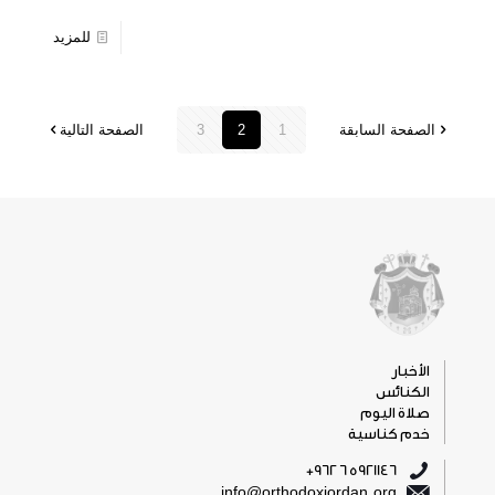
للمزيد
الصفحة السابقة
1
2
3
الصفحة التالية
الأخبار
الكنائس
صلاة اليوم
خدم كناسية
5921146 6 962+
info@orthodoxjordan.org