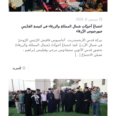
سبتمبر 8, 2024
اجتماعُ أخويّاتِ شمالِ المملكةِ والزرقاء في كنيسةِ القدّيسِ
جيورجيوس الزّرقاء
ببركةِ قدسِ الأرشمندريت أثناسيوس قاقيش الرّئيسِ الرّوحيّ
في شمالِ الأردنّ عُقدَ اجتماعُ أخويّاتُ (شمال المملكة والزرقاء)
بحضورِ قدسِ الأبَوَينِ ستيفانوس مرجي وفيليبس إبراهيم ،
تضمّنَ الاجتماعُ
[…]
للمزيد