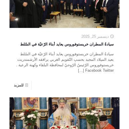
ديسمبر 25, 2025
سيادةُ المطران خريستوفوروس يعايد أبناءَ الرّعيّة في السّلط
سيادةُ المطران خريستوفوروس يعايد أبناءَ الرّعيّة في السّلط
بعيد الميلاد المجيد بحسبِ التّقويم الغربي يرافقه الأرشمندريت
خريستوفوروس الرّئيسُ الرّوحيّ لمحافظة البلقاء وكهنة الرعية .
[…]
Facebook Twitter
للمزيد