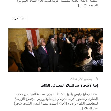
تنظّمه الأمانة العامة للشبيبة الأرثوذكسية لعام 2025، أقيم يوم
الجمعة 21
[…]
للمزيد
ديسمبر 22, 2024
إضاءةُ شجرةُ عيدِ الميلاد المجيد في السّلط
تحت رعايةِ رئيسِ بلديّةِ السّلط الكبرى سعادة المهندس محمد
الحياري وبحضورِ الأرشمندريت خريستوفوروس الرّئيسُ الرّوحيُّ
لمحافظةِ البلقاء والآباء الأجلاء أُضيئت مساءَ أمسِ السّبت شجرةُ
عيدِ الميلادِ
[…]