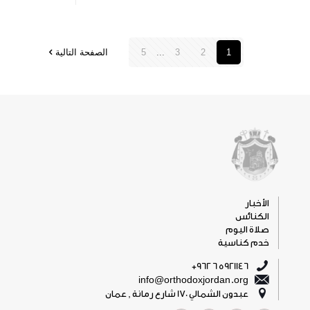
1
2
3
...
5
الصفحة التالية
الأخبار
الكنائس
صلاة اليوم
خدم كناسية
5921146 6 962+
info@orthodoxjordan.org
عبدون الشمالي 170 شارع رمانة , عمان