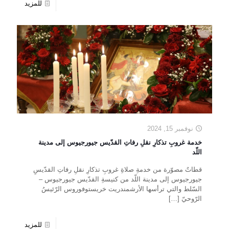
للمزيد
نوفمبر 15, 2024
خدمة غروبِ تذكارِ نقلِ رفاتِ القدّيس جيورجيوس إلى مدينة
اللّد
قطاتٌ مصوّرة من خدمةِ صلاةِ غروبِ تذكارِ نقلِ رفاتِ القدّيسِ
جيورجيوس إلى مدينة اللّد من كنيسةِ القدّيس جيورجيوس –
السّلط والتي ترأسها الأرشمندريت خريستوفوروس الرّئيسُ
الرّوحيّ
[…]
للمزيد