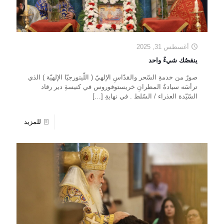
أغسطس 31, 2025
ينقصُك شيءٌ واحد
صورٌ من خدمةِ السّحر والقدّاسِ الإلهيّ ( اللّيتورجيّا الإلهيّة ) الذي
ترأسَه سيادةُ المطرانِ خريستوفوروس في كنيسةِ دير رقاد
السّيّدة العذراء / السّلط . في نهايةِ
[…]
للمزيد