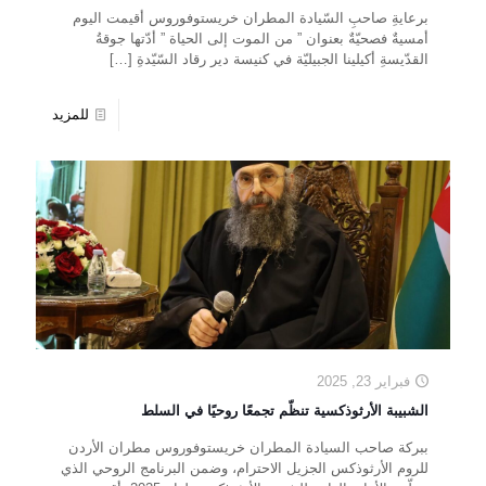
برعايةِ صاحبِ السّيادة المطران خريستوفوروس أقيمت اليوم
أمسيةٌ فصحيّةٌ بعنوان ” من الموت إلى الحياة ” أدّتها جوقةُ
القدّيسةِ أكيلينا الجبيليّة في كنيسة دير رقاد السّيّدةِ
[…]
للمزيد
فبراير 23, 2025
الشبيبة الأرثوذكسية تنظّم تجمعًا روحيًا في السلط
ببركة صاحب السيادة المطران خريستوفوروس مطران الأردن
للروم الأرثوذكس الجزيل الاحترام، وضمن البرنامج الروحي الذي