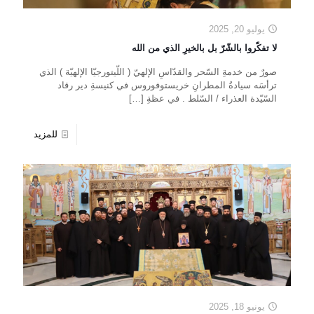
يوليو 20, 2025
لا تفكّروا بالشّرّ بل بالخيرِ الذي من الله
صورٌ من خدمةِ السّحر والقدّاسِ الإلهيّ ( اللّيتورجيّا الإلهيّة ) الذي
ترأسَه سيادةُ المطرانِ خريستوفوروس في كنيسةِ دير رقاد
السّيّدة العذراء / السّلط . في عظةِ
[…]
للمزيد
يونيو 18, 2025