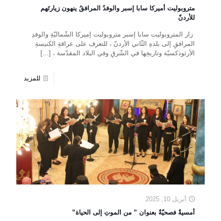
متروبوليت أميركا سابا إسبر والوفدُ المرافقُ ينهون زيارتَهم
للأردنّ
زار المتروبوليت سابا إسبر متروبوليت إميركا الشّماليّةِ والوفدِ
المرافقِ إلى بلدهِ الثّاني الأردنّ ، للتعرف على عراقةِ الكنيسةِ
الأرثوذكسيّة وتاريخِها في الشّرقِ وفي البلاد المقدّسة ،
[…]
للمزيد
أبريل 10, 2025
أمسيةٌ فصحيّةٌ بعنوان ” من الموتِ إلى الحياة”