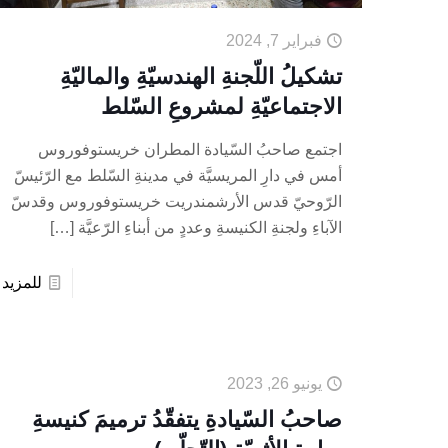
فبراير 7, 2024
تشكيلُ اللّجنةِ الهندسيّةِ والماليّةِ
الاجتماعيّةِ لمشروعِ السّلط
اجتمع صاحبُ السّيادة المطران خريستوفوروس
أمس في دارِ المريسيَّة في مدينةِ السّلط مع الرّئيسّ
الرّوحيّ قدس الأرشمندريت خريستوفوروس وقدسّ
الآباءِ ولجنةِ الكنيسةِ وعددٍ من أبناءِ الرّعيَّة
[…]
للمزيد
يونيو 26, 2023
صاحبُ السّيادةِ يتفقّدُ ترميمَ كنيسةِ