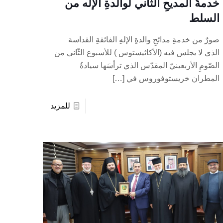
خدمةُ المديحِ الثّاني لوالدةِ الإله من
السلط
صورٌ من خدمةِ مدائحِ والدةِ الإلهِ الفائقةِ القداسة
الذي لا يجلس فيه (الأكاثيستوس ) للأسبوع الثّاني من
الصّومِ الأربعينيّ المقدّس الذي ترأسَها سيادةُ
المطران خريستوفوروس في
[…]
للمزيد