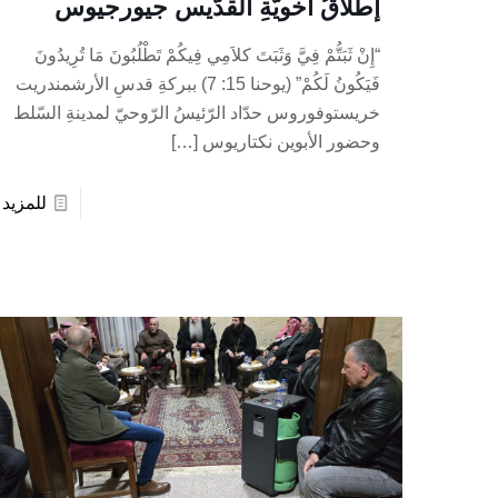
إطلاقُ أخويّةِ القدّيس جيورجيوس
“إِنْ ثَبَتُّمْ فِيَّ وَثَبَتَ كلاَمِي فِيكُمْ تَطْلُبُونَ مَا تُرِيدُونَ
فَيَكُونُ لَكُمْ” (يوحنا 15: 7) ببركةِ قدسِ الأرشمندريت
خريستوفوروس حدّاد الرّئيسُ الرّوحيّ لمدينةِ السّلط
وحضور الأبوين نكتاريوس
[…]
للمزيد