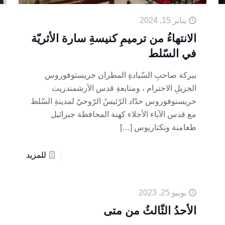
يناير 15, 2024
الانتهاءُ من ترميمِ كنيسةِ سارة الأثريّة
في السّلط
ببركة صاحبِ السّيادةِ المطران خريستوفوروس
الجزيلِ الاحترام ، ومتابعةِ قدس الأرشمندريت
خريستوفوروس حدّاد الرّئيسُ الرّوحيّ لمدينةِ السّلط
مع قدس الآباء الأجلاء كهنة المحافظة جبرائيل
طعامنة ونكتاريوس
[…]
للمزيد
يونيو 25, 2023
الأحدُ الثّالثُ من متى