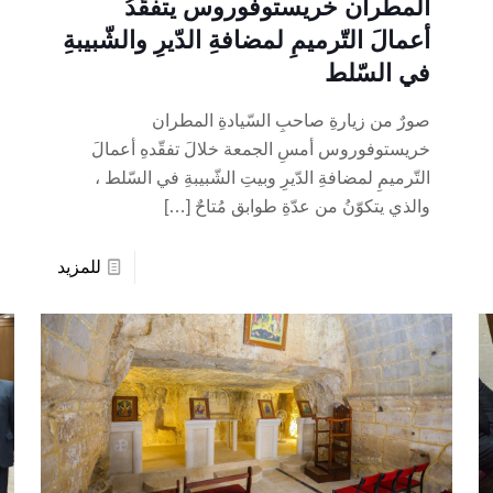
المطران خريستوفوروس يتفقّدُ
أعمالَ التّرميمِ لمضافةِ الدّيرِ والشّبيبةِ
في السّلط
صورٌ من زيارةِ صاحبِ السّيادةِ المطران
خريستوفوروس أمسِ الجمعة خلالَ تفقّدهِ أعمالَ
التّرميمِ لمضافةِ الدّيرِ وبيتِ الشّبيبةِ في السّلط ،
والذي يتكوّنُ من عدّةِ طوابق مُتاحٌ
[…]
للمزيد